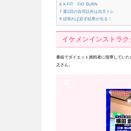
6
X-FIT FAT BURN
7
週1回の合同以外は自主トレ
8
頑張れば必ず結果が出る！
イケメンインストラク
番組でダイエット挑戦者に指導していた
之さん。