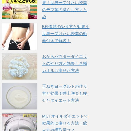
果！世界一受けたい授業
のデブ菌の減らし方まと
め
5秒腹筋のやり方と効果を
世界一受けたい授業の動
画付きで解説！
おからパウダーダイエッ
トのやり方と効果！八幡
カオルも痩せた方法
玉ねぎヨーグルトの作り
方と効果！井上咲楽も痩
せたダイエット方法
MCTオイルダイエットで
効果的に痩せる方法！飲
み方や摂取量は？