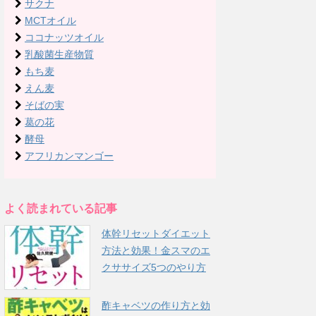
サクナ
MCTオイル
ココナッツオイル
乳酸菌生産物質
もち麦
えん麦
そばの実
葛の花
酵母
アフリカンマンゴー
よく読まれている記事
体幹リセットダイエット
方法と効果！金スマのエ
クササイズ5つのやり方
酢キャベツの作り方と効