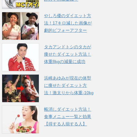
やしろ優のダイエット方
法！17キロ減した画像が
劇的ビフォーアフター
タカアンドトシのタカが
痩せたダイエット方法！
体重8kgの減量に成功
浜崎あゆみが現在の体型
に痩せたダイエット方
法！激太りから体重-10kg
帳消しダイエット方法！
食事メニュー一覧と効果
【得する人損する人】