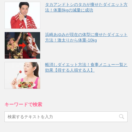
タカアンドトシのタカが痩せたダイエット方
法！体重8kgの減量に成功
浜崎あゆみが現在の体型に痩せたダイエット
方法！激太りから体重-10kg
帳消しダイエット方法！食事メニュー一覧と
効果【得する人損する人】
キーワードで検索