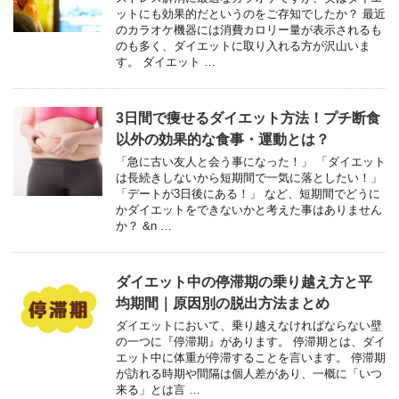
ットにも効果的だというのをご存知でしたか？ 最近
のカラオケ機器には消費カロリー量が表示されるも
のも多く、ダイエットに取り入れる方が沢山いま
す。 ダイエット …
3日間で痩せるダイエット方法！プチ断食
以外の効果的な食事・運動とは？
「急に古い友人と会う事になった！」 「ダイエット
は長続きしないから短期間で一気に落としたい！」
「デートが3日後にある！」 など、短期間でどうに
かダイエットをできないかと考えた事はありません
か？ &n …
ダイエット中の停滞期の乗り越え方と平
均期間｜原因別の脱出方法まとめ
ダイエットにおいて、乗り越えなければならない壁
の一つに『停滞期』があります。 停滞期とは、ダイ
エット中に体重が停滞することを言います。 停滞期
が訪れる時期や間隔は個人差があり、一概に「いつ
来る」とは言 …