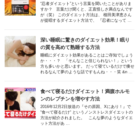
“忍者ダイエット”という言葉を聞いたことがありま
すか？ 言葉だけ聞くと、正直怪しさ満点なんです
が（笑） このダイエット方法は、 植田美津恵さん
が提唱するダイエット方法で、 『忍者になって …
深い睡眠に驚きのダイエット効果！眠り
の質を高めて熟睡する方法
睡眠にダイエット効果があることはご存知でしょう
か・・・？ 「そんなこと信じられない！」という
方も多いかと思います。 だって寝ているだけで痩せ
れるなんて夢のような話ですもんね・・・笑 &n …
食べて寝るだけダイエット！満腹ホルモ
ンのレプチンを増やす方法
2016年12月2日放送の『その原因、Xにあり！』で
“食べて寝るだけ“ というノンストレスダイエットの
方法が紹介されました。 こんな夢のようなダイエ
ット方法があ …