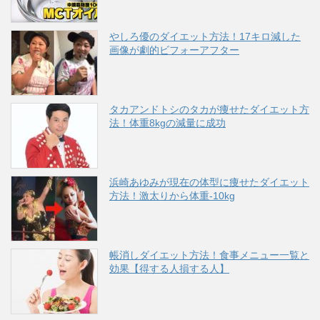
やしろ優のダイエット方法！17キロ減した
画像が劇的ビフォーアフター
タカアンドトシのタカが痩せたダイエット方
法！体重8kgの減量に成功
浜崎あゆみが現在の体型に痩せたダイエット
方法！激太りから体重-10kg
帳消しダイエット方法！食事メニュー一覧と
効果【得する人損する人】