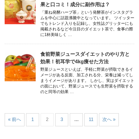
果と口コミ！成分に副作用は？
「重ね発酵ハーブ茶」という発酵茶がインスタグラ
ムを中心に話題沸騰中となっています。 ツイッター
でもトレンド入りを記録し、女性誌グリッターにも
掲載されるなど今注目のダイエット茶で、食事の際
に1杯美味しく …
食前野菜ジュースダイエットのやり方と
効果！初耳学で4kg痩せた方法
野菜ジュースといえば、手軽に野菜が摂取できるイ
メージがある反面、加工される分、栄養は減ってし
まうイメージがあります。 しかし、実はダイエット
の面において、野菜ジュースでも生野菜を摂取する
のと同等の効果 …
« 前へ
1
2
3
…
11
次へ »