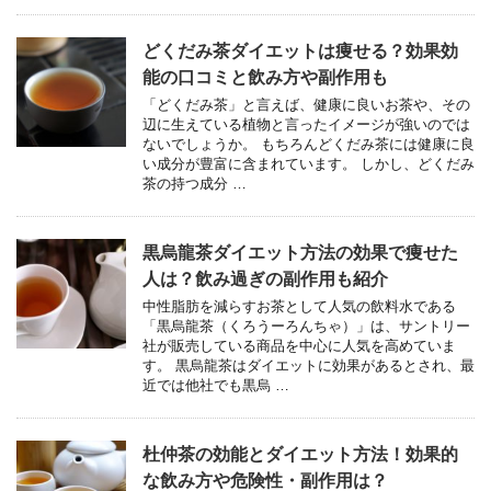
どくだみ茶ダイエットは痩せる？効果効
能の口コミと飲み方や副作用も
「どくだみ茶」と言えば、健康に良いお茶や、その
辺に生えている植物と言ったイメージが強いのでは
ないでしょうか。 もちろんどくだみ茶には健康に良
い成分が豊富に含まれています。 しかし、どくだみ
茶の持つ成分 …
黒烏龍茶ダイエット方法の効果で痩せた
人は？飲み過ぎの副作用も紹介
中性脂肪を減らすお茶として人気の飲料水である
「黒烏龍茶（くろうーろんちゃ）」は、サントリー
社が販売している商品を中心に人気を高めていま
す。 黒烏龍茶はダイエットに効果があるとされ、最
近では他社でも黒烏 …
杜仲茶の効能とダイエット方法！効果的
な飲み方や危険性・副作用は？