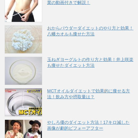
業の動画付きで解説！
おからパウダーダイエットのやり方と効果！
八幡カオルも痩せた方法
玉ねぎヨーグルトの作り方と効果！井上咲楽
も痩せたダイエット方法
MCTオイルダイエットで効果的に痩せる方
法！飲み方や摂取量は？
やしろ優のダイエット方法！17キロ減した
画像が劇的ビフォーアフター