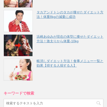
タカアンドトシのタカが痩せたダイエット方
法！体重8kgの減量に成功
浜崎あゆみが現在の体型に痩せたダイエット
方法！激太りから体重-10kg
帳消しダイエット方法！食事メニュー一覧と
効果【得する人損する人】
キーワードで検索