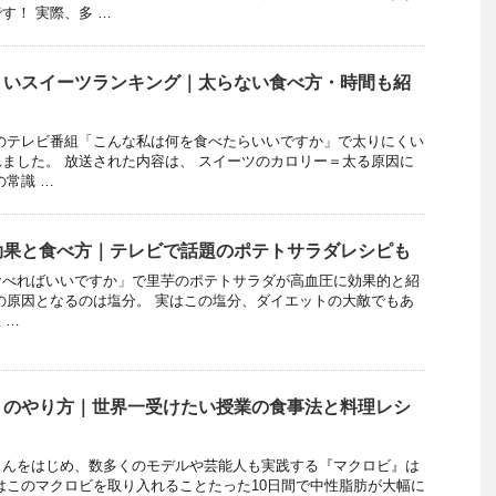
す！ 実際、多 …
くいスイーツランキング｜太らない食べ方・時間も紹
TBSのテレビ番組「こんな私は何を食べたらいいですか」で太りにくい
ました。 放送された内容は、 スイーツのカロリー＝太る原因に
の常識 …
効果と食べ方｜テレビで話題のポテトサラダレシピも
食べればいいですか」で里芋のポテトサラダが高血圧に効果的と紹
の原因となるのは塩分。 実はこの塩分、ダイエットの大敵でもあ
 …
トのやり方｜世界一受けたい授業の食事法と料理レシ
さんをはじめ、数多くのモデルや芸能人も実践する『マクロビ』は
はこのマクロビを取り入れることたった10日間で中性脂肪が大幅に