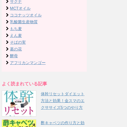
サクナ
MCTオイル
ココナッツオイル
乳酸菌生産物質
もち麦
えん麦
そばの実
葛の花
酵母
アフリカンマンゴー
よく読まれている記事
体幹リセットダイエット
方法と効果！金スマのエ
クササイズ5つのやり方
酢キャベツの作り方と効