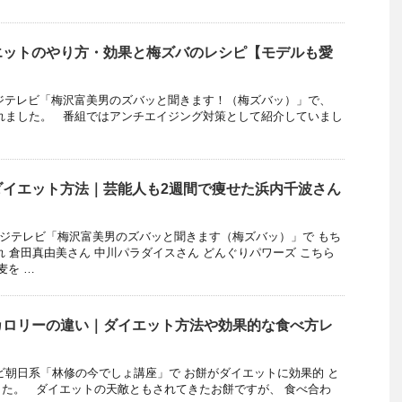
エットのやり方・効果と梅ズバのレシピ【モデルも愛
のフジテレビ「梅沢富美男のズバッと聞きます！（梅ズバッ）」で、
れました。 番組ではアンチエイジング対策として紹介していまし
ダイエット方法｜芸能人も2週間で痩せた浜内千波さん
送のフジテレビ「梅沢富美男のズバッと聞きます（梅ズバッ）」で もち
れ 倉田真由美さん 中川パラダイスさん どんぐりパワーズ こちら
麦を …
カロリーの違い｜ダイエット方法や効果的な食べ方レ
テレビ朝日系「林修の今でしょ講座」で お餅がダイエットに効果的 と
た。 ダイエットの天敵ともされてきたお餅ですが、 食べ合わ