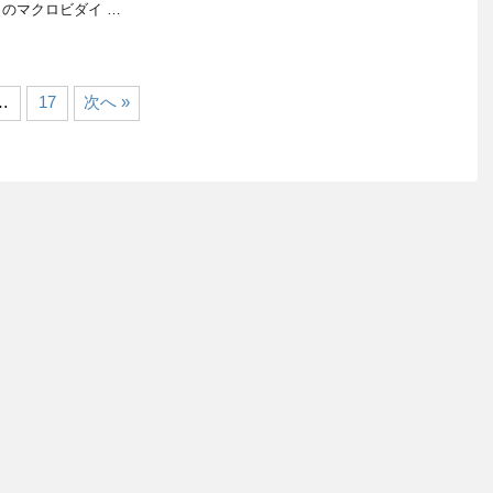
のマクロビダイ …
…
17
次へ »