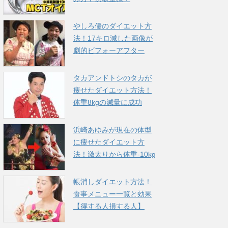
やしろ優のダイエット方
法！17キロ減した画像が
劇的ビフォーアフター
タカアンドトシのタカが
痩せたダイエット方法！
体重8kgの減量に成功
浜崎あゆみが現在の体型
に痩せたダイエット方
法！激太りから体重-10kg
帳消しダイエット方法！
食事メニュー一覧と効果
【得する人損する人】