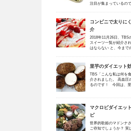
注目が集まっているので
コンビニで太りに
介
2018年11月26日、
スイーツ一覧が紹介され
はならない と、今まで
里芋のダイエット
TBS「こんな私は何を
介されました。 高血圧
るのです！ 今回は、里
マクロビダイエッ
ピ
世界的歌姫のマドンナ
ご存知でしょうか？ 実