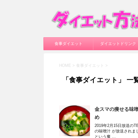
食事ダイエット
ダイエットドリンク
HOME
>
食事ダイエット
>
「食事ダイエット」 一
金スマの痩せる味
め
2019年2月15日放送
の味噌汁 が放送されま
という魔 …