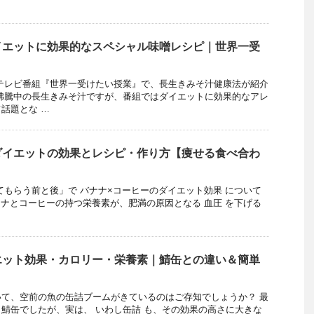
イエットに効果的なスペシャル味噌レシピ｜世界一受
放送のテレビ番組『世界一受けたい授業』で、長生きみそ汁健康法が紹介
沸騰中の長生きみそ汁ですが、番組ではダイエットに効果的なアレ
話題とな …
ダイエットの効果とレシピ・作り方【痩せる食べ合わ
教えてもらう前と後」で バナナ×コーヒーのダイエット効果 について
ナとコーヒーの持つ栄養素が、肥満の原因となる 血圧 を下げる
エット効果・カロリー・栄養素｜鯖缶との違い＆簡単
て、空前の魚の缶詰ブームがきているのはご存知でしょうか？ 最
鯖缶でしたが、実は、 いわし缶詰 も、その効果の高さに大きな