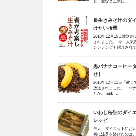
せ、量など上手に …
長生きみそ汁のダ
けたい授業
2018年12月15日
されました。 今、人気
ンジレシピも紹介されて
黒バナナコーヒー
せ】
2018年12月11日「
放送されました。 バナ
とか。 &nb …
いわし缶詰のダイ
レシピ
最近、ダイエットにおい
初に注目を浴びたのは、