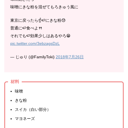
味噌にきな粉を混ぜてもろきゅう風に
東京に戻ったら☝🍉にきな粉😓
普通に🍉食べよ🍴
それでも🍉効果少しはあるやろ😁
pic.twitter.com/3ebzagsDzL
— じゅり (@FamilyToki)
2018年7月26日
材料
味噌
きな粉
スイカ（白い部分）
マヨネーズ